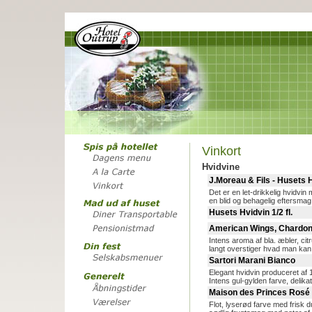
Vinkort
Hvidvine
J.Moreau & Fils - Husets Hv
Det er en let-drikkelig hvidvin 
en blid og behagelig eftersmag
Husets Hvidvin 1/2 fl.
American Wings, Chardo
Intens aroma af bla. æbler, cit
langt overstiger hvad man kan f
Sartori Marani Bianco
Elegant hvidvin produceret a
Intens gul-gylden farve, delika
Maison des Princes Rosé 
Flot, lyserød farve med frisk d