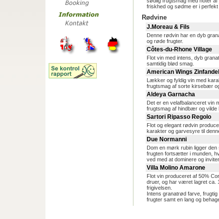
sødlig frugtsmag med noter af
friskhed og sødme er i perfekt
Rødvine
J.Moreau & Fils
Denne rødvin har en dyb granat
og røde frugter.
Côtes-du-Rhone Village
Flot vin med intens, dyb granat
samtidig blød smag.
American Wings Zinfande
Lækker og fyldig vin med karak
frugtsmag af sorte kirsebær o
Aldeya Garnacha
Det er en velafbalanceret vin m
frugtsmag af hindbær og vilde
Sartori Ripasso Regolo
Flot og elegant rødvin produce
karakter og garvesyre til denne
Due Normanni
Dom en mørk rubin ligger den s
frugten fortsætter i munden, h
ved med at dominere og invitere
Villa Molino Amarone
Flot vin produceret af 50% C
druer, og har været lagret ca
frigivelsen.
Intens granatrød farve, frugti
frugter samt en lang og behage